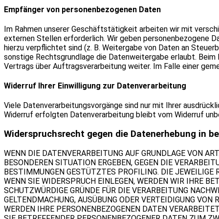
Empfänger von personenbezogenen Daten
Im Rahmen unserer Geschäftstätigkeit arbeiten wir mit versc
externen Stellen erforderlich. Wir geben personenbezogene Dat
hierzu verpflichtet sind (z. B. Weitergabe von Daten an Steuer
sonstige Rechtsgrundlage die Datenweitergabe erlaubt. Beim 
Vertrags über Auftragsverarbeitung weiter. Im Falle einer ge
Widerruf Ihrer Einwilligung zur Datenverarbeitung
Viele Datenverarbeitungsvorgänge sind nur mit Ihrer ausdrücklic
Widerruf erfolgten Datenverarbeitung bleibt vom Widerruf unbe
Widerspruchsrecht gegen die Datenerhebung in be
WENN DIE DATENVERARBEITUNG AUF GRUNDLAGE VON ART. 6 
BESONDEREN SITUATION ERGEBEN, GEGEN DIE VERARBEITU
BESTIMMUNGEN GESTÜTZTES PROFILING. DIE JEWEILIGE
WENN SIE WIDERSPRUCH EINLEGEN, WERDEN WIR IHRE BE
SCHUTZWÜRDIGE GRÜNDE FÜR DIE VERARBEITUNG NACHWEI
GELTENDMACHUNG, AUSÜBUNG ODER VERTEIDIGUNG VON RE
WERDEN IHRE PERSONENBEZOGENEN DATEN VERARBEITET, 
SIE BETREFFENDER PERSONENBEZOGENER DATEN ZUM ZWEC