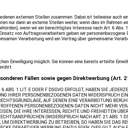
hiedenen externen Stellen zusammen. Dabei ist teilweise auch 
en nur dann an externe Stellen weiter, wenn dies im Rahmen eine
behörden), wenn wir ein berechtigtes Interesse nach Art. 6 Abs.
Einsatz von Auftragsverarbeitern geben wir personenbezogene D
meinsamen Verarbeitung wird ein Vertrag über gemeinsame Verarb
hen Einwilligung möglich. Sie können eine bereits erteilte Einwi
rührt.
sonderen Fällen sowie gegen Direktwerbung (Art. 
ABS. 1 LIT. E ODER F DSGVO ERFOLGT, HABEN SIE JEDERZE
NG IHRER PERSONENBEZOGENEN DATEN WIDERSPRUCH EINZU
 RECHTSGRUNDLAGE, AUF DENEN EINE VERARBEITUNG BERU
TROFFENEN PERSONENBEZOGENEN DATEN NICHT MEHR VERA
SEN, DIE IHRE INTERESSEN, RECHTE UND FREIHEITEN ÜBE
CHTSANSPRÜCHEN (WIDERSPRUCH NACH ART. 21 ABS. 1 DS
UM DIREKTWERBUNG ZU BETREIBEN, SO HABEN SIE DAS RE
KE DERARTIGER WERBUNG EINZULEGEN; DIES GILT AUCH F