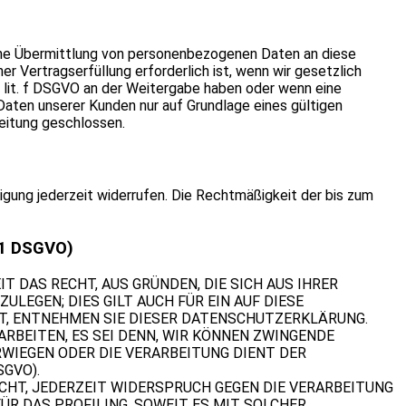
eine Übermittlung von personenbezogenen Daten an diese
r Vertragserfüllung erforderlich ist, wenn wir gesetzlich
 1 lit. f DSGVO an der Weitergabe haben oder wenn eine
aten unserer Kunden nur auf Grundlage eines gültigen
eitung geschlossen.
lligung jederzeit widerrufen. Die Rechtmäßigkeit der bis zum
21 DSGVO)
IT DAS RECHT, AUS GRÜNDEN, DIE SICH AUS IHRER
LEGEN; DIES GILT AUCH FÜR EIN AUF DIESE
HT, ENTNEHMEN SIE DIESER DATENSCHUTZERKLÄRUNG.
RBEITEN, ES SEI DENN, WIR KÖNNEN ZWINGENDE
RWIEGEN ODER DIE VERARBEITUNG DIENT DER
GVO).
CHT, JEDERZEIT WIDERSPRUCH GEGEN DIE VERARBEITUNG
ÜR DAS PROFILING, SOWEIT ES MIT SOLCHER