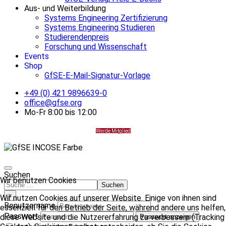
Aus- und Weiterbildung
Systems Engineering Zertifizierung
Systems Engineering Studieren
Studierendenpreis
Forschung und Wissenschaft
Events
Shop
GfSE-E-Mail-Signatur-Vorlage
+49 (0) 421 9896639-0
office@gfse.org
Mo-Fr 8:00 bis 12:00
Werde Mitglied
Suchen
Wir benutzen Cookies
Suchen
×
Wir nutzen Cookies auf unserer Website. Einige von ihnen sind
Benutzername
essenziell für den Betrieb der Seite, während andere uns helfen,
Passwort
diese Website und die Nutzererfahrung zu verbessern (Tracking
Passwort anzeigen