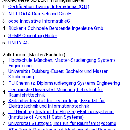
Akkreditierte SE-ZERT Trainingsanbieter
1
Certification Training International (CTI)
2
NTT DATA Deutschland GmbH
3
oose Innovative Informatik eG
4
Rücker + Schindele Beratende Ingenieure GmbH
5
SEMP Consulting GmbH
6
UNITY AG
Vollstudium (Master/Bachelor)
Hochschule München, Master-Studiengang Systems
1
Engineering
Universität Duisburg-Essen; Bachelor und Master
2
Studiengang
3
TU Chemnitz, Diplomstudiengang Systems Engineering
Technische Universität München, Lehrstuhl für
4
Raumfahrttechnik
Karlsruher Institut für Technologie, Fakultät für
5
Elektrotechnik und Informationstechnik
TU Hamburg, Institut für Flugzeug-Kabinensysteme
6
(Institute of Aircraft Cabin Systems)
7
Universität Stuttgart, Institut für Raumfahrtsysteme
ETH Zürich, Department of Mechanical and Process