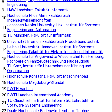
8
Engineering
9
HAW Landshut, Fakultät Informatik
Hochschule RheinMain, Fachbereich
10
Ingenieurwissenschaften
Johannes Kepler University Linz, Institut für Systems
11
Engineering and Automation
12
TU München, Fakultät für Informatik
13
Universität Bremen, Fachbereich Produktionstechnik
Leibniz Universität Hannover, Institut für Systems
14
Engineering; Fakultät für Elektrotechnik und Informatik
Hochschule für Angewandte Wissenschaften Hamburg,
15
Fachbereich Fahrzeugtechnik und Flugzeugbau
TU Graz, Institut für Unternehmungsführung und
16
Organisation
17
Hochschule Konstanz, Fakultät Maschinenbau
18
Hochschule Magdeburg-Stendal
19
RWTH Aachen
20
RWTH Aachen International Academy
TU Clausthal, Institut für Informatik, Lehrstuhl für
21
Software Systems Engineering
22
Duale Hochschule Badenwürttemberg, Technik