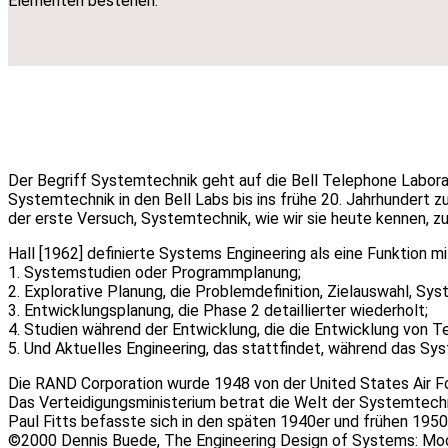
Elementen bestehen.
Der Begriff Systemtechnik geht auf die Bell Telephone Laborat
Systemtechnik in den Bell Labs bis ins frühe 20. Jahrhundert
der erste Versuch, Systemtechnik, wie wir sie heute kennen, z
Hall [1962] definierte Systems Engineering als eine Funktion m
1. Systemstudien oder Programmplanung;
2. Explorative Planung, die Problemdefinition, Zielauswahl,
3. Entwicklungsplanung, die Phase 2 detaillierter wiederholt;
4. Studien während der Entwicklung, die die Entwicklung von T
5. Und Aktuelles Engineering, das stattfindet, während das Syst
Die RAND Corporation wurde 1948 von der United States Air For
Das Verteidigungsministerium betrat die Welt der Systemtec
Paul Fitts befasste sich in den späten 1940er und frühen 195
©2000 Dennis Buede, The Engineering Design of Systems: Mode