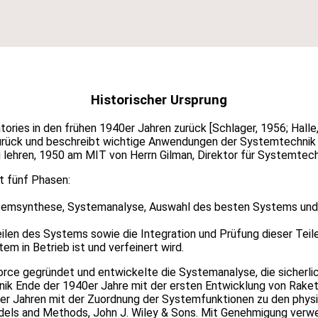
Historischer Ursprung
ories in den frühen 1940er Jahren zurück [Schlager, 1956; Halle
 zurück und beschreibt wichtige Anwendungen der Systemtechnik
u lehren, 1950 am MIT von Herrn Gilman, Direktor für Systemtec
it fünf Phasen:
 Systemsynthese, Systemanalyse, Auswahl des besten Systems un
eilen des Systems sowie die Integration und Prüfung dieser Tei
em in Betrieb ist und verfeinert wird.
ce gegründet und entwickelte die Systemanalyse, die sicherlich
hnik Ende der 1940er Jahre mit der ersten Entwicklung von Ra
0er Jahren mit der Zuordnung der Systemfunktionen zu den phys
ls and Methods, John J. Wiley & Sons. Mit Genehmigung verwend