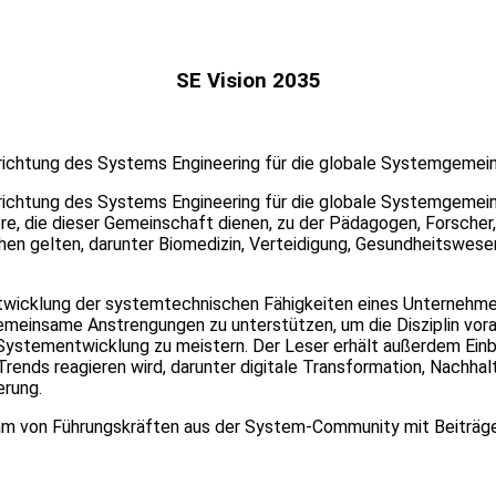
SE Vision 2035
richtung des Systems Engineering für die globale Systemgemeinsc
richtung des Systems Engineering für die globale Systemgemeins
dere, die dieser Gemeinschaft dienen, zu der Pädagogen, Forsc
hen gelten, darunter Biomedizin, Verteidigung, Gesundheitswesen
ntwicklung der systemtechnischen Fähigkeiten eines Unternehme
emeinsame Anstrengungen zu unterstützen, um die Disziplin vor
stementwicklung zu meistern. Der Leser erhält außerdem Einbli
rends reagieren wird, darunter digitale Transformation, Nachha
erung.
 von Führungskräften aus der System-Community mit Beiträgen 