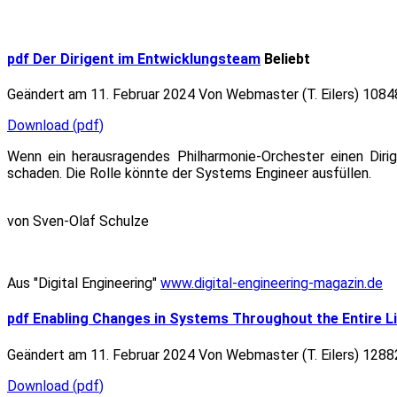
pdf
Der Dirigent im Entwicklungsteam
Beliebt
Geändert am 11. Februar 2024
Von
Webmaster (T. Eilers)
1084
Download
(
pdf
)
Wenn ein herausragendes Philharmonie-Orchester einen Diri
schaden. Die Rolle könnte der Systems Engineer ausfüllen.
von Sven-Olaf Schulze
Aus "Digital Engineering"
www.digital-engineering-magazin.de
pdf
Enabling Changes in Systems Throughout the Entire Li
Geändert am 11. Februar 2024
Von
Webmaster (T. Eilers)
1288
Download
(
pdf
)