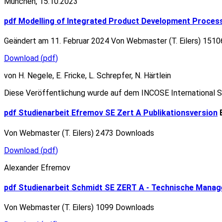
München, 15.10.2023
pdf
Modelling of Integrated Product Development Proces
Geändert am 11. Februar 2024
Von
Webmaster (T. Eilers)
1510
Download
(
pdf
)
von H. Negele, E. Fricke, L. Schrepfer, N. Härtlein
Diese Veröffentlichung wurde auf dem INCOSE International 
pdf
Studienarbeit Efremov SE Zert A Publikationsversion
Von
Webmaster (T. Eilers)
2473 Downloads
Download
(
pdf
)
Alexander Efremov
pdf
Studienarbeit Schmidt SE ZERT A - Technische Mana
Von
Webmaster (T. Eilers)
1099 Downloads