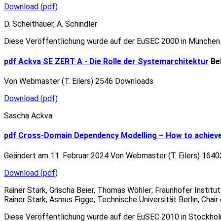
Download
(
pdf
)
D. Scheithauer, A. Schindler
Diese Veröffentlichung wurde auf der EuSEC 2000 in München
pdf
Ackva SE ZERT A - Die Rolle der Systemarchitektur
Be
Von
Webmaster (T. Eilers)
2546 Downloads
Download
(
pdf
)
Sascha Ackva
pdf
Cross-Domain Dependency Modelling – How to achieve
Geändert am 11. Februar 2024
Von
Webmaster (T. Eilers)
1640
Download
(
pdf
)
Rainer Stark, Grischa Beier, Thomas Wöhler; Fraunhofer Insti
Rainer Stark, Asmus Figge; Technische Universität
Berlin
, Chai
Diese Veröffentlichung wurde auf der EuSEC 2010 in Stockh