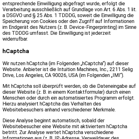
entsprechende Einwilligung abgefragt wurde, erfolgt die
Verarbeitung ausschließlich auf Grundlage von Art. 6 Abs. 1 lit.
a DSGVO und § 25 Abs. 1 TDDDG, soweit die Einwilligung die
Speicherung von Cookies oder den Zugriff auf Informationen
im Endgerät des Nutzers (z. B. Device-Fingerprinting) im Sinne
des TDDDG umfasst. Die Einwilligung ist jederzeit
widerrufbar.
hCaptcha
Wir nutzen hCaptcha (im Folgenden „hCaptcha“) auf dieser
Website. Anbieter ist die Intuition Machines, Inc., 2211 Selig
Drive, Los Angeles, CA 90026, USA (im Folgenden „IMI“).
Mit hCaptcha soll überprüft werden, ob die Dateneingabe auf
dieser Website (z. B. in einem Kontaktformular) durch einen
Menschen oder durch ein automatisiertes Programm erfolgt.
Hierzu analysiert hCaptcha das Verhalten des
Websitebesuchers anhand verschiedener Merkmale.
Diese Analyse beginnt automatisch, sobald der
Websitebesucher eine Website mit aktiviertem hCaptcha
betritt. Zur Analyse wertet hCaptcha verschiedene
Informationen aus (z. B. IP-Adresse, Verweildauer des