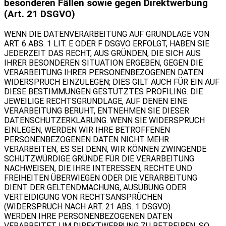
besonderen Fällen sowie gegen Direktwerbung
(Art. 21 DSGVO)
WENN DIE DATENVERARBEITUNG AUF GRUNDLAGE VON
ART. 6 ABS. 1 LIT. E ODER F DSGVO ERFOLGT, HABEN SIE
JEDERZEIT DAS RECHT, AUS GRÜNDEN, DIE SICH AUS
IHRER BESONDEREN SITUATION ERGEBEN, GEGEN DIE
VERARBEITUNG IHRER PERSONENBEZOGENEN DATEN
WIDERSPRUCH EINZULEGEN; DIES GILT AUCH FÜR EIN AUF
DIESE BESTIMMUNGEN GESTÜTZTES PROFILING. DIE
JEWEILIGE RECHTSGRUNDLAGE, AUF DENEN EINE
VERARBEITUNG BERUHT, ENTNEHMEN SIE DIESER
DATENSCHUTZERKLÄRUNG. WENN SIE WIDERSPRUCH
EINLEGEN, WERDEN WIR IHRE BETROFFENEN
PERSONENBEZOGENEN DATEN NICHT MEHR
VERARBEITEN, ES SEI DENN, WIR KÖNNEN ZWINGENDE
SCHUTZWÜRDIGE GRÜNDE FÜR DIE VERARBEITUNG
NACHWEISEN, DIE IHRE INTERESSEN, RECHTE UND
FREIHEITEN ÜBERWIEGEN ODER DIE VERARBEITUNG
DIENT DER GELTENDMACHUNG, AUSÜBUNG ODER
VERTEIDIGUNG VON RECHTSANSPRÜCHEN
(WIDERSPRUCH NACH ART. 21 ABS. 1 DSGVO).
WERDEN IHRE PERSONENBEZOGENEN DATEN
VERARBEITET, UM DIREKTWERBUNG ZU BETREIBEN, SO