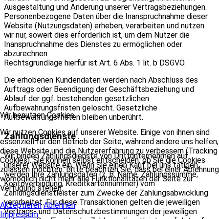
Ausgestaltung und Änderung unserer Vertragsbeziehungen.
Personenbezogene Daten über die Inanspruchnahme dieser
Website (Nutzungsdaten) erheben, verarbeiten und nutzen
wir nur, soweit dies erforderlich ist, um dem Nutzer die
Inanspruchnahme des Dienstes zu ermöglichen oder
abzurechnen.
Rechtsgrundlage hierfür ist Art. 6 Abs. 1 lit. b DSGVO.
Die erhobenen Kundendaten werden nach Abschluss des
Auftrags oder Beendigung der Geschäftsbeziehung und
Ablauf der ggf. bestehenden gesetzlichen
Aufbewahrungsfristen gelöscht. Gesetzliche
Wir benutzen Cookies
Aufbewahrungsfristen bleiben unberührt.
Wir nutzen Cookies auf unserer Website. Einige von ihnen sind
Zahlungsdienste
essenziell für den Betrieb der Seite, während andere uns helfen,
diese Website und die Nutzererfahrung zu verbessern (Tracking
Wir binden Zahlungsdienste von Drittunternehmen auf
Cookies). Sie können selbst entscheiden, ob Sie die Cookies
unserer Website ein. Wenn Sie einen Kauf bei uns tätigen,
zulassen möchten. Bitte beachten Sie, dass bei einer Ablehnung
werden Ihre Zahlungsdaten (z. B. Name, Zahlungssumme,
womöglich nicht mehr alle Funktionalitäten der Seite zur
Kontoverbindung, Kreditkartennummer) vom
Verfügung stehen.
Zahlungsdienstleister zum Zwecke der Zahlungsabwicklung
verarbeitet. Für diese Transaktionen gelten die jeweiligen
Akzeptieren
Ablehnen
Vertrags- und Datenschutzbestimmungen der jeweiligen
Impressum