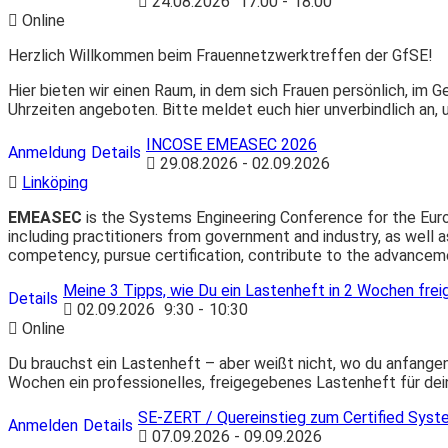
24.08.2026
17:00
-
18:00
Online
Herzlich Willkommen beim Frauennetzwerktreffen der GfSE!
Hier bieten wir einen Raum, in dem sich Frauen persönlich, i
Uhrzeiten angeboten. Bitte meldet euch hier unverbindlich a
INCOSE EMEASEC 2026
Anmeldung
Details
29.08.2026 - 02.09.2026
Linköping
EMEASEC
is the Systems Engineering Conference for the Europ
including practitioners from government and industry, as well 
competency, pursue certification, contribute to the advancemen
Meine 3 Tipps, wie Du ein Lastenheft in 2 Wochen f
Details
02.09.2026
9:30
-
10:30
Online
Du brauchst ein Lastenheft – aber weißt nicht, wo du anfangen 
Wochen ein professionelles, freigegebenes Lastenheft für dein
SE-ZERT / Quereinstieg zum Certified Syst
Anmelden
Details
07.09.2026 - 09.09.2026