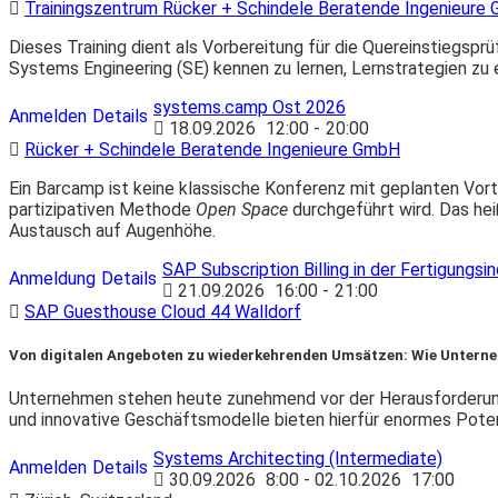
Trainingszentrum Rücker + Schindele Beratende Ingenieure
Dieses Training dient als Vorbereitung für die Quereinstiegsp
Systems Engineering (SE) kennen zu lernen, Lernstrategien zu 
systems.camp Ost 2026
Anmelden
Details
18.09.2026
12:00
-
20:00
Rücker + Schindele Beratende Ingenieure GmbH
Ein Barcamp ist keine klassische Konferenz mit geplanten Vor
partizipativen Methode
Open Space
durchgeführt wird. Das hei
Austausch auf Augenhöhe.
SAP Subscription Billing in der Fertigungsin
Anmeldung
Details
21.09.2026
16:00
-
21:00
SAP Guesthouse Cloud 44 Walldorf
Von digitalen Angeboten zu wiederkehrenden Umsätzen: Wie Unterne
Unternehmen stehen heute zunehmend vor der Herausforderung, 
und innovative Geschäftsmodelle bieten hierfür enormes Poten
Systems Architecting (Intermediate)
Anmelden
Details
30.09.2026
8:00
- 02.10.2026
17:00