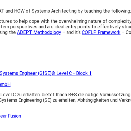
AT and HOW of Systems Architecting by teaching the following:
tures to help cope with the overwhelming nature of complexity
tem perspectives and are ideal entry points to effectively stru
sing the
ADEPT Methodology
– and it’s
COFLP Framework
– Co
 Systems Engineer (GfSE)® Level C - Block 1
 GmbH
Level C zu erhalten, bietet Ihnen R+S die nötige Voraussetzung 
 Systems Engineering (SE) zu erhalten, Abhängigkeiten und Ver
ear Fusion