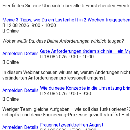
Hier finden Sie eine Übersicht über alle bevorstehenden Event
Meine 3 Tipps, wie Du ein Lastenheft in 2 Wochen freigegeb
12.08.2026
9:00
-
10:00
Online
Woher weißt Du, dass Deine Anforderungen wirklich taugen?
Gute Anforderungen ändern sich nie – ein M
Anmelden
Details
18.08.2026
9:30
-
10:00
Online
In diesem Webinar schauen wir uns an, warum Änderungen nicht 
veränderten Anforderungen professionell umgehst.
Wie du neue Konzepte in die Umsetzung bri
Anmelden
Details
24.08.2026
9:00
-
9:30
Online
Weniger Team, gleiche Aufgaben – wie soll das funktionieren?
schöpfst und deine Engineering-Prozesse gezielt straffst – ohn
Frauennetzwerktreffen August
Anmelden
Details