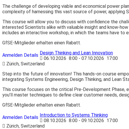
The challenge of developing viable and economical power plant
complexity of harnessing this vast source of power, applying 
This course will allow you to discuss with confidence the chal
interested Scientists alike with valuable insight and know-how
includes an interactive workshop, in which the teams have to 
GfSE-Mitglieder erhalten einen Rabatt.
Design Thinking and Lean Innovation
Anmelden
Details
06.10.2026
8:00
- 07.10.2026
17:00
Zürich, Switzerland
Step into the future of innovation! This hands-on course em
integrating Systems Engineering, Design Thinking, and Lean Sta
This course focuses on the critical Pre-Development Phase, en
you’ll master techniques to define clear customer needs, desi
GfSE-Mitglieder erhalten einen Rabatt.
Introduction to Systems Thinking
Anmelden
Details
08.10.2026
8:00
- 09.10.2026
17:00
Zürich, Switzerland