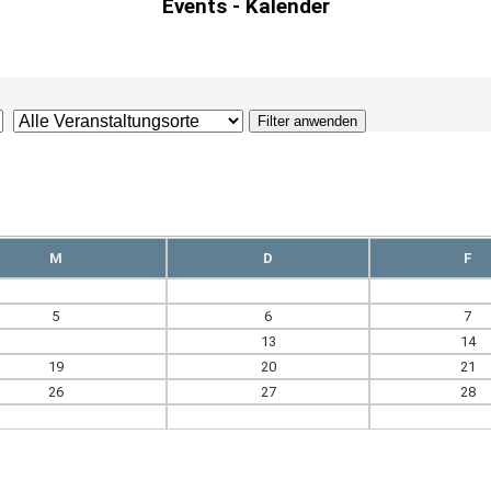
Events - Kalender
August
2026
M
D
F
5
6
7
12
13
14
19
20
21
26
27
28