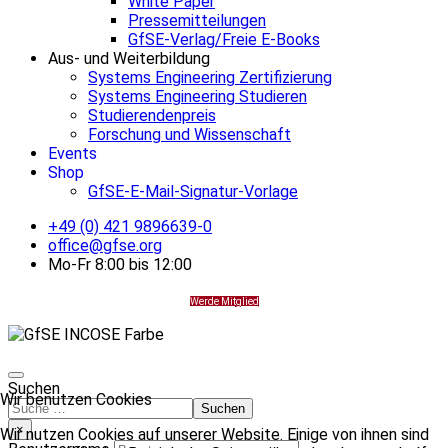
White Paper
Pressemitteilungen
GfSE-Verlag/Freie E-Books
Aus- und Weiterbildung
Systems Engineering Zertifizierung
Systems Engineering Studieren
Studierendenpreis
Forschung und Wissenschaft
Events
Shop
GfSE-E-Mail-Signatur-Vorlage
+49 (0) 421 9896639-0
office@gfse.org
Mo-Fr 8:00 bis 12:00
Werde Mitglied
Suchen
Wir benutzen Cookies
Suchen
×
Wir nutzen Cookies auf unserer Website. Einige von ihnen sind