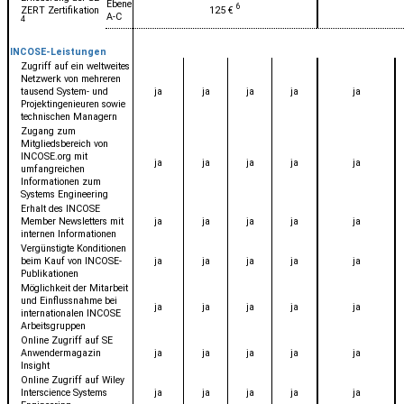
Ebene
6
ZERT Zertifikation
125 €
A-C
4
INCOSE-Leistungen
Zugriff auf ein weltweites
Netzwerk von mehreren
tausend System- und
ja
ja
ja
ja
ja
Projektingenieuren sowie
technischen Managern
Zugang zum
Mitgliedsbereich von
INCOSE.org mit
ja
ja
ja
ja
ja
umfangreichen
Informationen zum
Systems Engineering
Erhalt des INCOSE
Member Newsletters mit
ja
ja
ja
ja
ja
internen Informationen
Vergünstigte Konditionen
beim Kauf von INCOSE-
ja
ja
ja
ja
ja
Publikationen
Möglichkeit der Mitarbeit
und Einflussnahme bei
ja
ja
ja
ja
ja
internationalen INCOSE
Arbeitsgruppen
Online Zugriff auf SE
Anwendermagazin
ja
ja
ja
ja
ja
Insight
Online Zugriff auf Wiley
Interscience Systems
ja
ja
ja
ja
ja