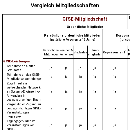
Vergleich Mitgliedschaften
GfSE-Mitgliedschaft
Ordentliche Mitglieder
Persönliche ordentliche Mitglieder
Korporat
(natürliche Personen, ≥ 18 Jahre)
(jurist
Persönliche
Rentner &
Ehren-
A
1
Studenten
Repräsentant
Mitglieder
Penionäre
mitglieder
P
GfSE-Leistungen
Teilnahme an Online-
ja
ja
ja
ja
ja
Seminaren
Teilnahme an den GfSE-
ja
ja
ja
ja
ja
Mitgliederversammlungen
Zugriff auf ein
weitreichendes Netzwerk
an Systems-Engineering-
ja
ja
ja
ja
ja
Anwendern im
deutschsprachigen Raum
Vergünstigter Zugang zu
beitragspflichtigen GfSE-
ja
ja
ja
ja
ja
Veranstaltungen
Reduzierte
Tagungsgebühren bei
Veranstaltungen von
ja
ja
ja
ja
ja
GfSE-