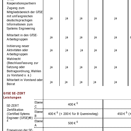
Kooperationspartnern
Zugang zum
Mitgliedsbereich der GfSE
mit umfangreichen
ja
ja
ja
ja
ja
deutschsprachigen
Informationen zum
Systems Engineering
Mitarbeit in den GfSE-
ja
ja
ja
ja
ja
Arbeitsgruppen
Initiierung neuer
Aktivitäten oder
ja
ja
ja
ja
ja
Arbeitsgruppen
Wahlrecht
(Beschlussfassung zur
Satzung oder
ja
ja
ja
ja
ja
Beitragsordnung, Wahlen
zu Vorstand o. ä.)
Mitarbeit in Vorstand oder
ja
ja
ja
ja
ja
Beirat
GfSE SE-ZERT
Leistungen
Ebene
6
400 €
SE-ZERT
C
Zertifikation
Ebene
6
6
(Certified Sytems
400 €
(+ 200 € für B Quereinstieg)
450 €
(+
B
Engineer (GfSE)®)
Ebene
4
6
500 €
A
Erneuerung der SE-