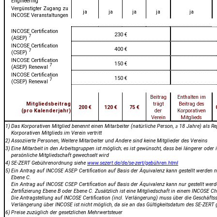
Engineering
Vergünstigter Zugang zu
ja
ja
ja
ja
ja
INCOSE Veranstaltungen
INCOSE Certification
230 €
7
(ASEP)
INCOSE Certification
400 €
7
(CSEP)
INCOSE Certification
150 €
7
(ASEP) Renewal
INCOSE Certification
150 €
7
(CSEP) Renewal
Beitrag
Enthalten im
Mitgliedsbeitrag
trägt
Beitrag des
200 €
120 €
75 €
(pro Kalenderjahr)
der
Korporativen
Verein
Mitglieds
1)
Das Korporativen Mitglied benennt einen Mitarbeiter (natürliche Person, ≥ 18 Jahre) als Re
Korporativen Mitglieds im Verein vertritt
2)
Assoziierte Personen, Weitere Mitarbeiter und Andere sind keine Mitglieder des Vereins
3)
Eine Mitarbeit in den Arbeitsgruppen ist möglich; es ist gewünscht, dass bei längerer oder i
persönliche Mitgliedschaft gewechselt wird
4)
SE-ZERT Gebührenordnung siehe
www.sezert.de/de/se-zert/gebühren.html
5)
Ein Antrag auf INCOSE ASEP Certification auf Basis der Äquivalenz kann gestellt werden n
Ebene C.
Ein Antrag auf INCOSE CSEP Certification auf Basis der Äquivalenz kann nur gestellt wer
Zertifizierung Ebene B oder Ebene C. Zusätzlich ist eine Mitgliedschaft in einem INCOSE Ch
Die Antragstellung auf INCOSE Certification (incl. Verlängerung) muss über die Geschäftsst
Verlängerung über INCOSE ist nicht möglich, da sie an das Gültigkeitsdatum des SE-ZERT 
6)
Preise zuzüglich der gesetzlichen Mehrwertsteuer