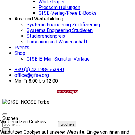
White Paper
Pressemitteilungen
GfSE-Verlag/Freie E-Books
Aus- und Weiterbildung
Systems Engineering Zertifizierung
Systems Engineering Studieren
Studierendenpreis
Forschung und Wissenschaft
Events
Shop
GfSE-E-Mail-Signatur-Vorlage
+49 (0) 421 9896639-0
office@gfse.org
Mo-Fr 8:00 bis 12:00
Werde Mitglied
Suchen
Wir benutzen Cookies
Suchen
×
Wir nutzen Cookies auf unserer Website. Einige von ihnen sind