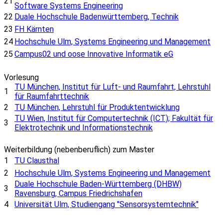
21
Software Systems Engineering
22
Duale Hochschule Badenwürttemberg, Technik
23
FH Kärnten
24
Hochschule Ulm, Systems Engineering und Management
25
Campus02 und oose Innovative Informatik eG
Vorlesung
TU München, Institut für Luft- und Raumfahrt, Lehrstuhl
1
für Raumfahrttechnik
2
TU München, Lehrstuhl für Produktentwicklung
TU Wien, Institut für Computertechnik (ICT); Fakultät für
3
Elektrotechnik und Informationstechnik
Weiterbildung (nebenberuflich) zum Master
1
TU Clausthal
2
Hochschule Ulm, Systems Engineering und Management
Duale Hochschule Baden-Württemberg (DHBW)
3
Ravensburg, Campus Friedrichshafen
4
Universität Ulm, Studiengang "Sensorsystemtechnik"