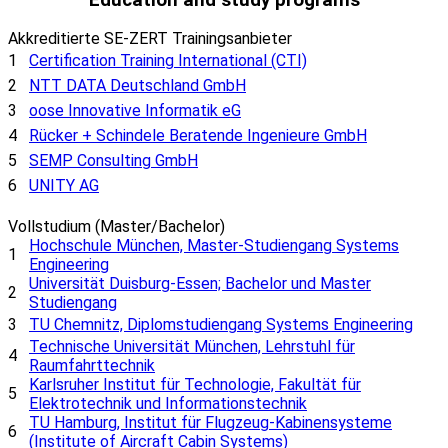
Akkreditierte SE-ZERT Trainingsanbieter
1
Certification Training International (CTI)
2
NTT DATA Deutschland GmbH
3
oose Innovative Informatik eG
4
Rücker + Schindele Beratende Ingenieure GmbH
5
SEMP Consulting GmbH
6
UNITY AG
Vollstudium (Master/Bachelor)
Hochschule München, Master-Studiengang Systems
1
Engineering
Universität Duisburg-Essen; Bachelor und Master
2
Studiengang
3
TU Chemnitz, Diplomstudiengang Systems Engineering
Technische Universität München, Lehrstuhl für
4
Raumfahrttechnik
Karlsruher Institut für Technologie, Fakultät für
5
Elektrotechnik und Informationstechnik
TU Hamburg, Institut für Flugzeug-Kabinensysteme
6
(Institute of Aircraft Cabin Systems)