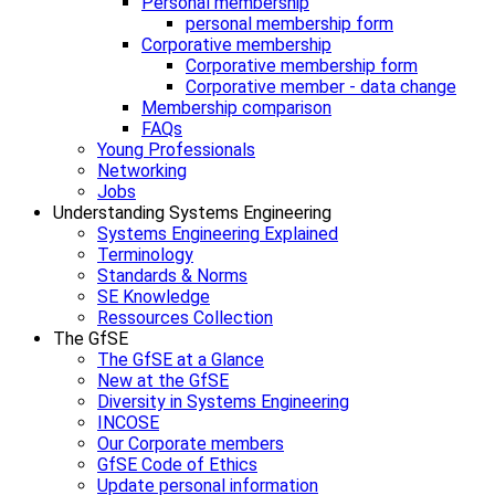
Personal membership
personal membership form
Corporative membership
Corporative membership form
Corporative member - data change
Membership comparison
FAQs
Young Professionals
Networking
Jobs
Understanding Systems Engineering
Systems Engineering Explained
Terminology
Standards & Norms
SE Knowledge
Ressources Collection
The GfSE
The GfSE at a Glance
New at the GfSE
Diversity in Systems Engineering
INCOSE
Our Corporate members
GfSE Code of Ethics
Update personal information