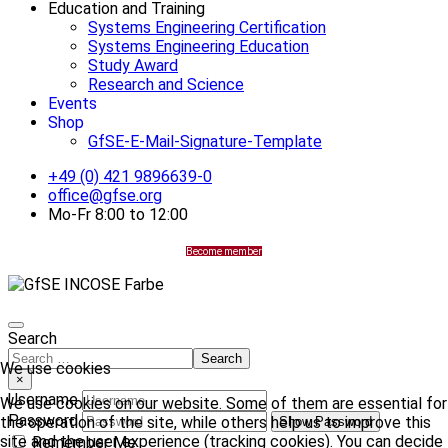
Education and Training
Systems Engineering Certification
Systems Engineering Education
Study Award
Research and Science
Events
Shop
GfSE-E-Mail-Signature-Template
+49 (0) 421 9896639-0
office@gfse.org
Mo-Fr 8:00 to 12:00
Become member
Search
Search
We use cookies
×
Username
We use cookies on our website. Some of them are essential for
Password
the operation of the site, while others help us to improve this
Show Password
site and the user experience (tracking cookies). You can decide
Remember Me