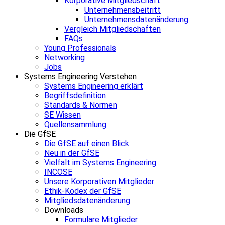
Korporative Mitgliedschaft
Unternehmensbeitritt
Unternehmensdatenänderung
Vergleich Mitgliedschaften
FAQs
Young Professionals
Networking
Jobs
Systems Engineering Verstehen
Systems Engineering erklärt
Begriffsdefinition
Standards & Normen
SE Wissen
Quellensammlung
Die GfSE
Die GfSE auf einen Blick
Neu in der GfSE
Vielfalt im Systems Engineering
INCOSE
Unsere Korporativen Mitglieder
Ethik-Kodex der GfSE
Mitgliedsdatenänderung
Downloads
Formulare Mitglieder