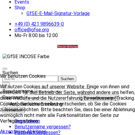
Events
Shop
GfSE-E-Mail-Signatur-Vorlage
+49 (0) 421 9896639-0
office@gfse.org
Mo-Fr 8:00 bis 12:00
Werde Mitglied
Suchen
Wir benutzen Cookies
Suchen
×
Wir nutzen Cookies auf unserer Website. Einige von ihnen sind
Benutzername
essenziell für den Betrieb der Seite, während andere uns helfen,
Passwort
diese Website und die Nutzererfahrung zu verbessern (Tracking
Passwort anzeigen
Cookies). Sie können selbst entscheiden, ob Sie die Cookies
Automatische Erinnerung
zulassen möchten. Bitte beachten Sie, dass bei einer Ablehnung
Anmelden
womöglich nicht mehr alle Funktionalitäten der Seite zur
Registrieren
Verfügung stehen.
Benutzername vergessen?
Akzeptieren
Ablehnen
Passwort vergessen?