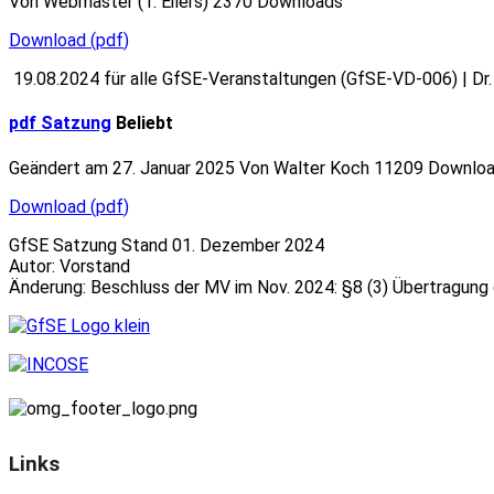
Von
Webmaster (T. Eilers)
2370 Downloads
Download
(
pdf
)
19.08.2024 für alle GfSE-Veranstaltungen (GfSE-VD-006) | Dr
pdf
Satzung
Beliebt
Geändert am 27. Januar 2025
Von
Walter Koch
11209 Downlo
Download
(
pdf
)
GfSE Satzung Stand 01. Dezember 2024
Autor: Vorstand
Änderung: Beschluss der MV im Nov. 2024: §8 (3) Übertragung
Links