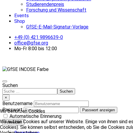
Studierendenpreis
Forschung und Wissenschaft
Events
Shop
GfSE-E-Mail-Signatur-Vorlage
+49 (0) 421 9896639-0
office@gfse.org
Mo-Fr 8:00 bis 12:00
Suchen
Suchen
×
Benutzername
Passwort
Passwort anzeigen
Wir benutzen Cookies
Automatische Erinnerung
Wir nutzen Cookies auf unserer Website. Einige von ihnen sind e
Anmelden
Cookies). Sie können selbst entscheiden, ob Sie die Cookies zul
Registrieren
Verfügung stehen.