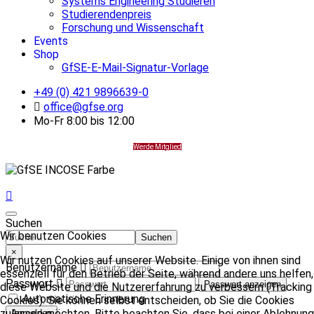
Systems Engineering Studieren
Studierendenpreis
Forschung und Wissenschaft
Events
Shop
GfSE-E-Mail-Signatur-Vorlage
+49 (0) 421 9896639-0
office@gfse.org
Mo-Fr 8:00 bis 12:00
Werde Mitglied
Suchen
Wir benutzen Cookies
Suchen
×
Wir nutzen Cookies auf unserer Website. Einige von ihnen sind
Benutzername
essenziell für den Betrieb der Seite, während andere uns helfen,
Passwort
Passwort anzeigen
diese Website und die Nutzererfahrung zu verbessern (Tracking
Automatische Erinnerung
Cookies). Sie können selbst entscheiden, ob Sie die Cookies
zulassen möchten. Bitte beachten Sie, dass bei einer Ablehnung
Anmelden