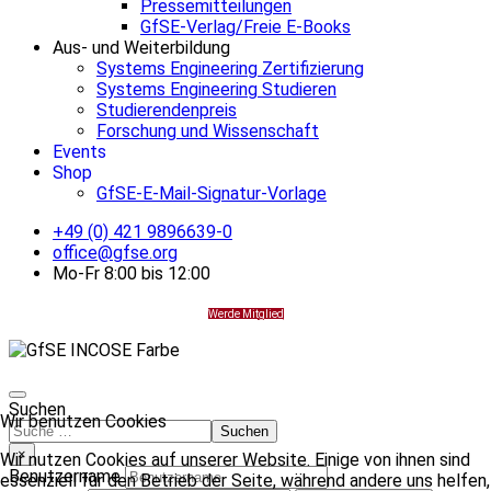
Pressemitteilungen
GfSE-Verlag/Freie E-Books
Aus- und Weiterbildung
Systems Engineering Zertifizierung
Systems Engineering Studieren
Studierendenpreis
Forschung und Wissenschaft
Events
Shop
GfSE-E-Mail-Signatur-Vorlage
+49 (0) 421 9896639-0
office@gfse.org
Mo-Fr 8:00 bis 12:00
Werde Mitglied
Suchen
Wir benutzen Cookies
Suchen
×
Wir nutzen Cookies auf unserer Website. Einige von ihnen sind
Benutzername
essenziell für den Betrieb der Seite, während andere uns helfen,